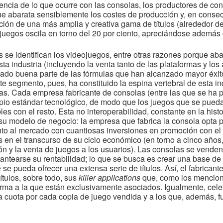
rencia de lo que ocurre con las consolas, los productores de co
que abarata sensiblemente los costes de producción y, en conse
ción de una más amplia y creativa gama de títulos (alrededor de
juegos oscila en torno del 20 por ciento, apreciándose además 
s se identifican los videojuegos, entre otras razones porque aba
sta industria (incluyendo la venta tanto de las plataformas y lo
lado buena parte de las fórmulas que han alcanzado mayor éxito
e segmento, pues, ha constituido la espina vertebral de esta i
as. Cada empresa fabricante de consolas (entre las que se ha p
ropio estándar tecnológico, de modo que los juegos que se pueda
s con el resto. Esta no interoperabilidad, constante en la histor
 su modelo de negocio: la empresa que fabrica la consola opta p
o al mercado con cuantiosas inversiones en promoción con el 
s en el transcurso de su ciclo económico (en torno a cinco año
n y la venta de juegos a los usuarios). Las consolas se venden
tearse su rentabilidad; lo que se busca es crear una base de
 se pueda ofrecer una extensa serie de títulos. Así, el fabrican
ítulos, sobre todo, sus
killer applications
que, como los mencio
orma a la que están exclusivamente asociados. Igualmente, cel
a cuota por cada copia de juego vendida y a los que, además, f