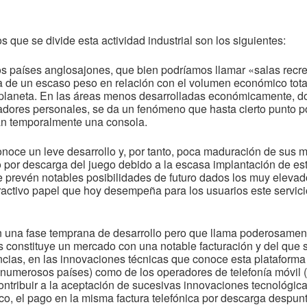
que se divide esta actividad industrial son los siguientes:
 países anglosajones, que bien podríamos llamar «salas recre
 de un escaso peso en relación con el volumen económico total
l planeta. En las áreas menos desarrolladas económicamente, d
dores personales, se da un fenómeno que hasta cierto punto po
lan temporalmente una consola.
noce un leve desarrollo y, por tanto, poca maduración de sus
 por descarga del juego debido a la escasa implantación de est
 prevén notables posibilidades de futuro dados los muy elevad
tractivo papel que hoy desempeña para los usuarios este servicio
 una fase temprana de desarrollo pero que llama poderosamente
 constituye un mercado con una notable facturación y del que
cias, en las innovaciones técnicas que conoce esta plataforma 
numerosos países) como de los operadores de telefonía móvil 
ontribuir a la aceptación de sucesivas innovaciones tecnológi
 el pago en la misma factura telefónica por descarga despunt