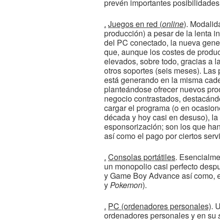
prevén importantes posibilidades 
.
Juegos en red (
online
)
. Modalid
producción) a pesar de la lenta i
del PC conectado, la nueva gener
que, aunque los costes de produ
elevados, sobre todo, gracias a l
otros soportes (seis meses). La
está generando en la misma cade
planteándose ofrecer nuevos pro
negocio contrastados, destacánd
cargar el programa (o en ocasione
década y hoy casi en desuso), la 
esponsorización; son los que han
así como el pago por ciertos ser
.
Consolas portátiles
. Esencialme
un monopolio casi perfecto desp
y Game Boy Advance así como, en
y
Pokemon
).
.
PC (ordenadores personales)
. 
ordenadores personales y en su