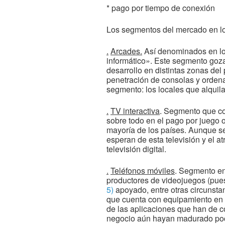
* pago por tiempo de conexión
Los segmentos del mercado en los 
.
Arcades.
Así denominados en los
informático». Este segmento goza
desarrollo en distintas zonas de
penetración de consolas y ordena
segmento: los locales que alqui
.
TV interactiva
. Segmento que co
sobre todo en el pago por juego o
mayoría de los países. Aunque se
esperan de esta televisión y el a
televisión digital.
.
Teléfonos móviles
. Segmento en
productores de videojuegos (pues
5)
apoyado, entre otras circunstan
que cuenta con equipamiento en 
de las aplicaciones que han de c
negocio aún hayan madurado poco,