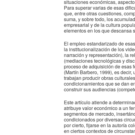
situaciones económicas, aspectos 
Para superar varias de esas dific
que, entre otras cuestiones, com
suma, y sobre todo, los acumulado
empresarial y de la cultura popul
elementos en los que descansa 
El empleo estandarizado de esas
la institucionalización de los vi
narración y representación), la 
(mediaciones tecnológicas y discu
proceso de adquisición de esas 
(Martín Barbero, 1999), es decir,
trabajan producir obras culturales
condicionamientos que se dan en 
construir sus audiencias (compet
Este artículo atiende a determina
atribuye valor económico a un fe
segmentos de mercado, insertánd
condicionados por diversas circun
por cierto, fijarse en la autoría 
en ciertos contextos de circunsta