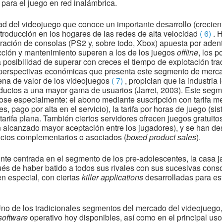
para el juego en red inalámbrica.
ad del videojuego que conoce un importante desarrollo (crecient
ntroducción en los hogares de las redes de alta velocidad
( 6)
. H
ación de consolas (PS2 y, sobre todo, Xbox) apuesta por aden
cción y mantenimiento superen a los de los juegos
offline
, los 
a posibilidad de superar con creces el tiempo de explotación tr
s perspectivas económicas que presenta este segmento de merc
na de valor de los videojuegos
( 7)
, propician que la industria
ductos a una mayor gama de usuarios (Jarret, 2003). Este seg
ose especialmente: el abono mediante suscripción con tarifa 
s, pago por alta en el servicio), la tarifa por horas de juego (
tarifa plana. También ciertos servidores ofrecen juegos gratuito
 alcanzado mayor aceptación entre los jugadores), y se han des
vicios complementarios o asociados (
boxed product sales
).
nte centrada en el segmento de los pre-adolescentes, la casa
ués de haber batido a todos sus rivales con sus sucesivas co
 especial, con ciertas
killer applications
desarrolladas para es
Uno de los tradicionales segmentos del mercado del videojuego
software
operativo hoy disponibles, así como en el principal us