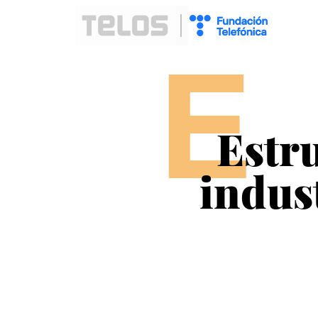
E
Estru
indus