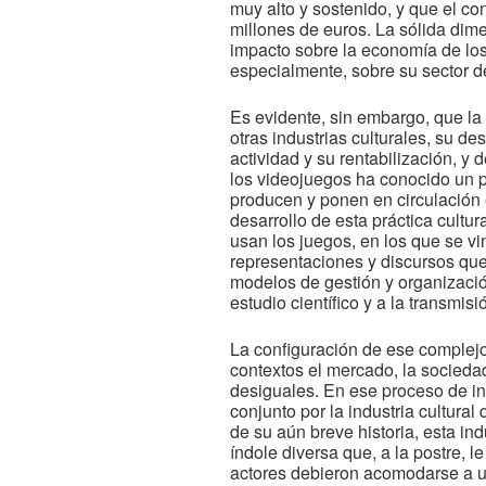
muy alto y sostenido, y que el c
millones de euros. La sólida dime
impacto sobre la economía de lo
especialmente, sobre su sector de
Es evidente, sin embargo, que la
otras industrias culturales, su de
actividad y su rentabilización, y 
los videojuegos ha conocido un pr
producen y ponen en circulación e
desarrollo de esta práctica cultu
usan los juegos, en los que se vi
representaciones y discursos que 
modelos de gestión y organización
estudio científico y a la transmi
La configuración de ese complejo 
contextos el mercado, la socieda
desiguales. En ese proceso de in
conjunto por la industria cultural
de su aún breve historia, esta i
índole diversa que, a la postre, l
actores debieron acomodarse a un