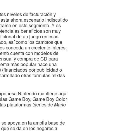
es niveles de facturación y
asta ahora escenario indiscutido
trarse en este segmento. Y es
potenciales beneficios son muy
adicional de un juego en esos
ado, así como los cambios que
 les conceda un creciente interés,
mento cuenta con modelos de
mensual y compra de CD para
sistema más popular hace una
s (financiados por publicidad o
arrollado otras fórmulas mixtas
 japonesa Nintendo mantiene aquí
nsolas Game Boy, Game Boy Color
tas plataformas (series de
Mario
, se apoya en la amplia base de
o que se da en los hogares a