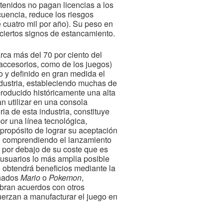
ntenidos no pagan licencias a los
cuencia, reduce los riesgos
 cuatro mil por año). Su peso en
ciertos signos de estancamiento.
rca más del 70 por ciento del
s accesorios, como de los juegos)
 y definido en gran medida el
ndustria, estableciendo muchas de
roducido históricamente una alta
n utilizar en una consola
ia de esta industria, constituye
or una línea tecnológica,
propósito de lograr su aceptación
s, comprendiendo el lanzamiento
 por debajo de su coste que es
 usuarios lo más amplia posible
te obtendrá beneficios mediante la
nados
Mario
o
Pokemon
,
ebran acuerdos con otros
uerzan a manufacturar el juego en