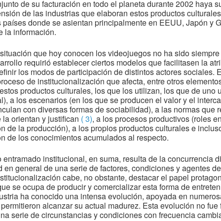
onjunto de su facturación en todo el planeta durante 2002 haya 
nsión de las industrias que elaboran estos productos culturale
s países donde se asientan principalmente en EEUU, Japón y G
 la información.
 situación que hoy conocen los videojuegos no ha sido siempre
sarrollo requirió establecer ciertos modelos que facilitasen la a
definir los modos de participación de distintos actores sociales.
oceso de institucionalización que afecta, entre otros elementos,
stos productos culturales, los que los utilizan, los que de uno 
ral), a los escenarios (en los que se producen el valor y el inte
nculan con diversas formas de sociabilidad), a las normas que r
la orientan y justifican
( 3)
, a los procesos productivos (roles en
 de la producción), a los propios productos culturales e inclus
sión de los conocimientos acumulados al respecto.
entramado institucional, en suma, resulta de la concurrencia di
d en general de una serie de factores, condiciones y agentes de
stitucionalización cabe, no obstante, destacar el papel prota
 que se ocupa de producir y comercializar esta forma de entreteni
ndustria ha conocido una intensa evolución, apoyada en numerosa
e permitieron alcanzar su actual madurez. Esta evolución no fue 
a serie de circunstancias y condiciones con frecuencia cambi