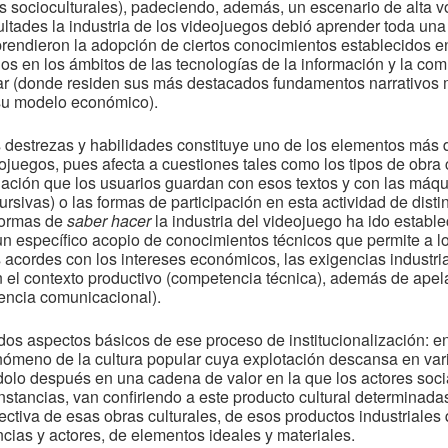
socioculturales), padeciendo, además, un escenario de alta vola
ultades la industria de los videojuegos debió aprender toda una
prendieron la adopción de ciertos conocimientos establecidos e
s en los ámbitos de las tecnologías de la información y la com
ar (donde residen sus más destacados fundamentos narrativos ma
su modelo económico).
 destrezas y habilidades constituye uno de los elementos más
deojuegos, pues afecta a cuestiones tales como los tipos de obra
relación que los usuarios guardan con esos textos y con las máq
rsivas) o las formas de participación en esta actividad de distin
formas de
saber hacer
la industria del videojuego ha ido establ
 un específico acopio de conocimientos técnicos que permite a l
 acordes con los intereses económicos, las exigencias industrial
el contexto productivo (competencia técnica), además de apelar
encia comunicacional).
dos aspectos básicos de ese proceso de institucionalización: en
nómeno de la cultura popular cuya explotación descansa en va
olo después en una cadena de valor en la que los actores socia
stancias, van confiriendo a este producto cultural determinadas
colectiva de esas obras culturales, de esos productos industriales
ncias y actores, de elementos ideales y materiales.