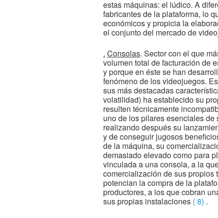
estas máquinas: el lúdico. A dife
fabricantes de la plataforma, lo 
económicos y propicia la elabora
el conjunto del mercado de video
.
Consolas
. Sector con el que má
volumen total de facturación de e
y porque en éste se han desarrol
fenómeno de los videojuegos. Est
sus más destacadas característic
volatilidad) ha establecido su p
resulten técnicamente incompatible
uno de los pilares esenciales de
realizando después su lanzamient
y de conseguir jugosos beneficio
de la máquina, su comercializació
demasiado elevado como para plan
vinculada a una consola, a la que
comercialización de sus propios t
potencian la compra de la plataf
productores, a los que cobran un
sus propias instalaciones
( 8)
.