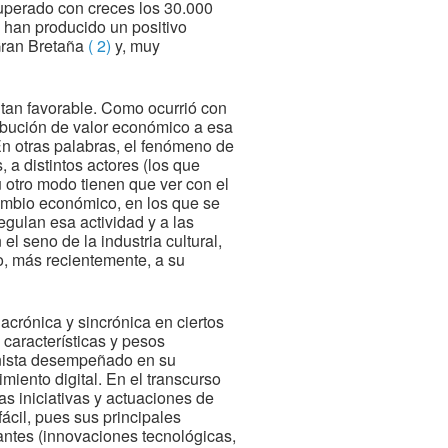
superado con creces los 30.000
s han producido un positivo
ran Bretaña
( 2)
y, muy
 tan favorable. Como ocurrió con
tribución de valor económico a esa
 En otras palabras, el fenómeno de
 a distintos actores (los que
u otro modo tienen que ver con el
rcambio económico, en los que se
egulan esa actividad y a las
 el seno de la industria cultural,
o, más recientemente, a su
acrónica y sincrónica en ciertos
 características y pesos
gonista desempeñado en su
miento digital. En el transcurso
s iniciativas y actuaciones de
fácil, pues sus principales
antes (innovaciones tecnológicas,