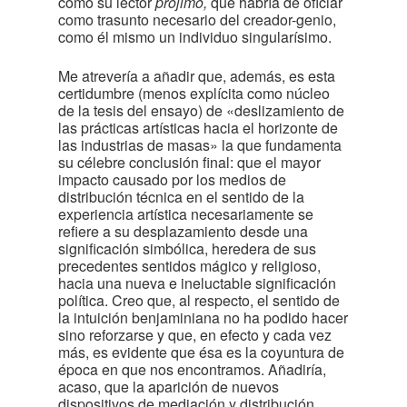
como su lector
prójimo,
que habría de oficiar
como trasunto necesario del creador-genio,
como él mismo un individuo singularísimo.
Me atrevería a añadir que, además, es esta
certidumbre (menos explícita como núcleo
de la tesis del ensayo) de «deslizamiento de
las prácticas artísticas hacia el horizonte de
las industrias de masas» la que fundamenta
su célebre conclusión final: que el mayor
impacto causado por los medios de
distribución técnica en el sentido de la
experiencia artística necesariamente se
refiere a su desplazamiento desde una
significación simbólica, heredera de sus
precedentes sentidos mágico y religioso,
hacia una nueva e ineluctable significación
política. Creo que, al respecto, el sentido de
la intuición benjaminiana no ha podido hacer
sino reforzarse y que, en efecto y cada vez
más, es evidente que ésa es la coyuntura de
época en que nos encontramos. Añadiría,
acaso, que la aparición de nuevos
dispositivos de mediación y distribución