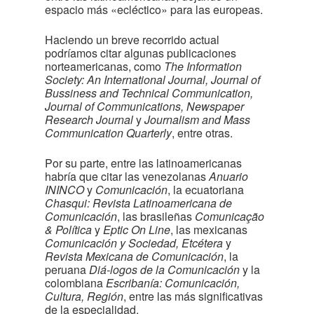
espacio más «ecléctico» para las europeas.
Haciendo un breve recorrido actual
podríamos citar algunas publicaciones
norteamericanas, como
The Information
Society: An International Journal, Journal of
Bussiness and Technical Communication,
Journal of Communications, Newspaper
Research Journal
y
Journalism and Mass
Communication Quarterly
, entre otras.
Por su parte, entre las latinoamericanas
habría que citar las venezolanas
Anuario
ININCO
y
Comunicación
, la ecuatoriana
Chasqui: Revista Latinoamericana de
Comunicación
, las brasileñas
Comunicação
& Política
y
Eptic On Line
, las mexicanas
Comunicación y Sociedad, Etcétera
y
Revista Mexicana de Comunicación
, la
peruana
Diá-logos de la Comunicación
y la
colombiana
Escribanía: Comunicación,
Cultura, Región
, entre las más significativas
de la especialidad.