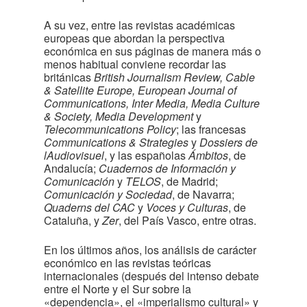
A su vez, entre las revistas académicas
europeas que abordan la perspectiva
económica en sus páginas de manera más o
menos habitual conviene recordar las
británicas
British Journalism Review, Cable
& Satellite Europe, European Journal of
Communications, Inter Media, Media Culture
& Society, Media Development
y
Telecommunications Policy
; las francesas
Communications & Strategies
y
Dossiers de
lAudiovisuel
, y las españolas
Ámbitos
, de
Andalucía;
Cuadernos de Información y
Comunicación
y
TELOS
, de Madrid;
Comunicación y Sociedad
, de Navarra;
Quaderns del CAC
y
Voces y Culturas
, de
Cataluña, y
Zer
, del País Vasco, entre otras.
En los últimos años, los análisis de carácter
económico en las revistas teóricas
internacionales (después del intenso debate
entre el Norte y el Sur sobre la
«dependencia», el «imperialismo cultural» y