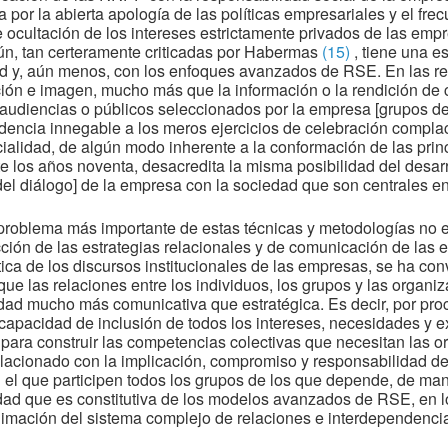
a por la abierta apología de las políticas empresariales y el fre
le ocultación de los intereses estrictamente privados de las em
ún, tan certeramente criticadas por Habermas
(15)
, tiene una e
d y, aún menos, con los enfoques avanzados de RSE. En las rel
ón e imagen, mucho más que la información o la rendición de 
s audiencias o públicos seleccionados por la empresa [grupos de
dencia innegable a los meros ejercicios de celebración complaci
cialidad, de algún modo inherente a la conformación de las prin
 los años noventa, desacredita la misma posibilidad del desarr
[del diálogo] de la empresa con la sociedad que son centrales 
roblema más importante de estas técnicas y metodologías no e
cción de las estrategias relacionales y de comunicación de las em
ética de los discursos institucionales de las empresas, se ha co
ue las relaciones entre los individuos, los grupos y las organi
idad mucho más comunicativa que estratégica. Es decir, por pro
capacidad de inclusión de todos los intereses, necesidades y 
o para construir las competencias colectivas que necesitan las 
elacionado con la implicación, compromiso y responsabilidad d
 el que participen todos los grupos de los que depende, de mane
idad que es constitutiva de los modelos avanzados de RSE, en 
nimación del sistema complejo de relaciones e interdependenci