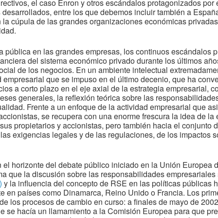
directivos, el caso Enron y otros escándalos protagonizados po
 desarrollados, entre los que debemos incluir también a España
en la cúpula de las grandes organizaciones económicas privada
idad.
nza pública en las grandes empresas, los continuos escándalos p
a financiera del sistema económico privado durante los últimos 
social de los negocios. En un ambiente intelectual extremadamen
d empresarial que se impuso en el último decenio, que ha conver
os a corto plazo en el eje axial de la estrategia empresarial, co
eses generales, la reflexión teórica sobre las responsabilidad
alidad. Frente a un enfoque de la actividad empresarial que asi
os accionistas, se recupera con una enorme frescura la idea de l
sus propietarios y accionistas, pero también hacia el conjunto 
las exigencias legales y de las regulaciones, de los impactos 
n el horizonte del debate público iniciado en la Unión Europe
a que la discusión sobre las responsabilidades empresariales 
)
y la influencia del concepto de RSE en las políticas públicas
te en países como Dinamarca, Reino Unido o Francia. Los prime
e de los procesos de cambio en curso: a finales de mayo de 20
ue se hacía un llamamiento a la Comisión Europea para que pre