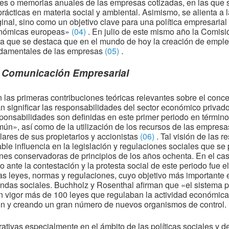
mes o memorias anuales de las empresas cotizadas, en las que se
 prácticas en materia social y ambiental. Asimismo, se alienta a
l, sino como un objetivo clave para una política empresarial or
conómicas europeas»
(04)
. En julio de este mismo año la Comis
 que se destaca que en el mundo de hoy la creación de empleo 
ndamentales de las empresas
(05)
.
y Comunicación Empresarial
n las primeras contribuciones teóricas relevantes sobre el con
 significar las responsabilidades del sector económico privado 
ponsabilidades son definidas en este primer periodo en término
mún», así como de la utilización de los recursos de las empres
ulares de sus propietarios y accionistas
(06)
. Tal visión de las 
ble influencia en la legislación y regulaciones sociales que se
ones conservadoras de principios de los años ochenta. En el ca
 ante la contestación y la protesta social de este periodo fue e
 leyes, normas y regulaciones, cuyo objetivo más importante e
as sociales. Buchholz y Rosenthal afirman que «el sistema pol
en vigor más de 100 leyes que regulaban la actividad económic
ión y creando un gran número de nuevos organismos de control.
ativas especialmente en el ámbito de las políticas sociales y de