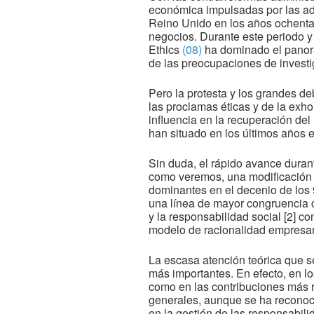
económica impulsadas por las a
Reino Unido en los años ochenta,
negocios. Durante este periodo y 
Ethics
(08)
ha dominado el panora
de las preocupaciones de investi
Pero la protesta y los grandes deb
las proclamas éticas y de la exh
influencia en la recuperación del
han situado en los últimos años en
Sin duda, el rápido avance durant
como veremos, una modificación s
dominantes en el decenio de los 
una línea de mayor congruencia co
y la responsabilidad social [2] co
modelo de racionalidad empresar
La escasa atención teórica que se
más importantes. En efecto, en l
como en las contribuciones más r
generales, aunque se ha reconoc
en la gestión de las responsabil