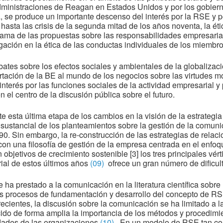
dministraciones de Reagan en Estados Unidos y por los gobiern
 se produce un importante descenso del interés por la RSE y por
hasta las crisis de la segunda mitad de los años noventa, la éti
ma de las propuestas sobre las responsabilidades empresarial
gación en la ética de las conductas individuales de los miembr
ates sobre los efectos sociales y ambientales de la globalización
ortación de la BE al mundo de los negocios sobre las virtudes m
 interés por las funciones sociales de la actividad empresarial 
 el centro de la discusión pública sobre el futuro.
e esta última etapa de los cambios en la visión de la estrategi
ustancial de los planteamientos sobre la gestión de la comuni
90. Sin embargo, la re-construcción de las estrategias de relac
n una filosofía de gestión de la empresa centrada en el enfoqu
n objetivos de crecimiento sostenible [3] los tres principales vér
ial de estos últimos años
(09)
 ofrece un gran número de dificul
 ha prestado a la comunicación en la literatura científica sobr
os procesos de fundamentación y desarrollo del concepto de RSE
ecientes, la discusión sobre la comunicación se ha limitado a l
ido de forma amplia la importancia de los métodos y procedimi
idades de las organizaciones
(10)
. En un modelo de RSE tan co