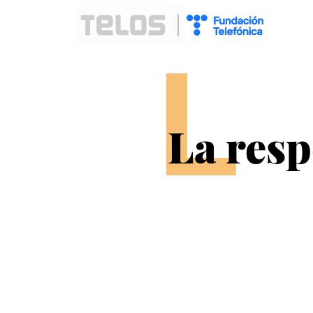
L
La resp