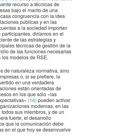
cuente recurso a técnicas de
presas bajo el manto de una
scasa congruencia con la idea
aciones públicas y en las
cuentas a la sociedad importan
 participantes, diríamos en el
ente de las estrategias y
cipales técnicas de gestión de la
ollo de las funciones necesarias
en los modelos de RSE.
s de naturaleza normativa, sino
presas o, si se prefiere, la
nvertido en una verdadera
zaciones están orientadas de
cesos en los que sólo «las
expectativas»
(16)
pueden activar
organizaciones modernas, en las
e todos sus miembros, y de un
ra fuerte, el desarrollo
los que la comunicación debe
as en el que hoy se desenvuelve