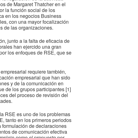
os de Margaret Thatcher en el
 la función social de los
ca en los negocios Business
es, con una mayor focalización
os de las organizaciones.
, junto a la falta de eficacia de
orales han ejercido una gran
y por los enfoques de RSE, que se
a empresarial requiere también,
cación empresarial que han sido
iones y de la comunicación en
e de los grupos participantes [1]
tices del proceso de revisión del
tades.
e la RSE es uno de los problemas
, tanto en los primeros periodos
a formulación de declaraciones
entos de comunicación efectiva
mplejo como el propuesto por