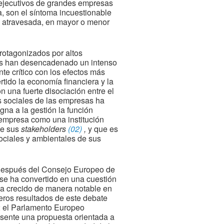
r ejecutivos de grandes empresas
, son el síntoma incuestionable
s atravesada, en mayor o menor
rotagonizados por altos
años han desencadenado un intenso
te crítico con los efectos más
tido la economía financiera y la
n una fuerte disociación entre el
es sociales de las empresas ha
gna a la gestión la función
a empresa como una institución
de sus
stakeholders
(02)
,
y que es
sociales y ambientales de sus
a después del Consejo Europeo de
se ha convertido en una cuestión
 ha crecido de manera notable en
ros resultados de este debate
02 el Parlamento Europeo
sente una propuesta orientada a