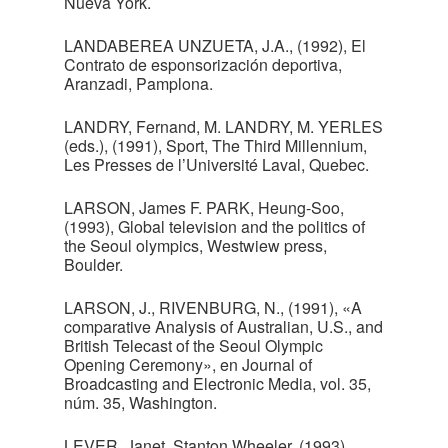
Nueva York.
LANDABEREA UNZUETA, J.A., (1992), El
Contrato de esponsorización deportiva,
Aranzadi, Pamplona.
LANDRY, Fernand, M. LANDRY, M. YERLES
(eds.), (1991), Sport, The Third Millennium,
Les Presses de l’Université Laval, Quebec.
LARSON, James F. PARK, Heung-Soo,
(1993), Global television and the politics of
the Seoul olympics, Westwiew press,
Boulder.
LARSON, J., RIVENBURG, N., (1991), «A
comparative Analysis of Australian, U.S., and
British Telecast of the Seoul Olympic
Opening Ceremony», en Journal of
Broadcasting and Electronic Media, vol. 35,
núm. 35, Washington.
LEVER, Janet, Stanton Wheeler, (1993),