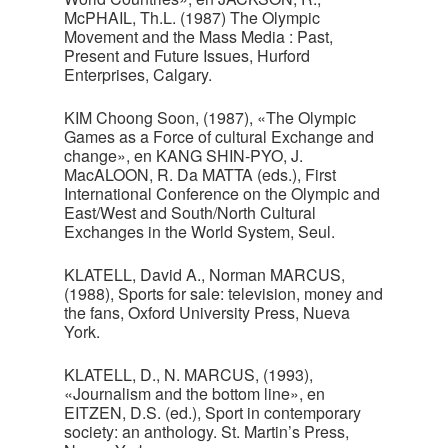
McPHAIL, Th.L. (1987) The Olympic
Movement and the Mass Media : Past,
Present and Future Issues, Hurford
Enterprises, Calgary.
KIM Choong Soon, (1987), «The Olympic
Games as a Force of cultural Exchange and
change», en KANG SHIN-PYO, J.
MacALOON, R. Da MATTA (eds.), First
International Conference on the Olympic and
East/West and South/North Cultural
Exchanges in the World System, Seul.
KLATELL, David A., Norman MARCUS,
(1988), Sports for sale: television, money and
the fans, Oxford University Press, Nueva
York.
KLATELL, D., N. MARCUS, (1993),
«Journalism and the bottom line», en
EITZEN, D.S. (ed.), Sport in contemporary
society: an anthology. St. Martin’s Press,