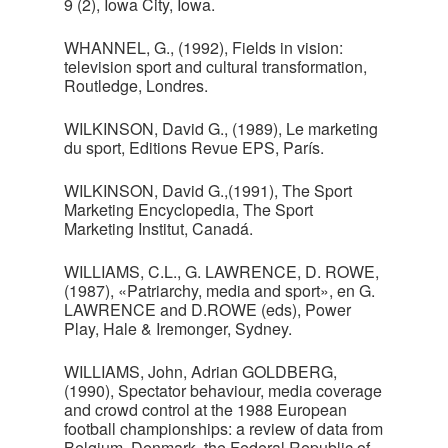
9 (2), Iowa City, Iowa.
WHANNEL, G., (1992), Fields in vision:
television sport and cultural transformation,
Routledge, Londres.
WILKINSON, David G., (1989), Le marketing
du sport, Editions Revue EPS, París.
WILKINSON, David G.,(1991), The Sport
Marketing Encyclopedia, The Sport
Marketing Institut, Canadá.
WILLIAMS, C.L., G. LAWRENCE, D. ROWE,
(1987), «Patriarchy, media and sport», en G.
LAWRENCE and D.ROWE (eds), Power
Play, Hale & Iremonger, Sydney.
WILLIAMS, John, Adrian GOLDBERG,
(1990), Spectator behaviour, media coverage
and crowd control at the 1988 European
football championships: a review of data from
Belgium, Denmark, the Federal Republic of