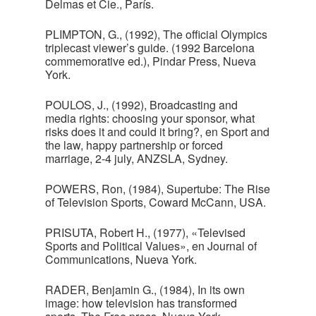
Delmas et Cie., París.
PLIMPTON, G., (1992), The official Olympics
triplecast viewer’s guide. (1992 Barcelona
commemorative ed.), Pindar Press, Nueva
York.
POULOS, J., (1992), Broadcasting and
media rights: choosing your sponsor, what
risks does it and could it bring?, en Sport and
the law, happy partnership or forced
marriage, 2-4 july, ANZSLA, Sydney.
POWERS, Ron, (1984), Supertube: The Rise
of Television Sports, Coward McCann, USA.
PRISUTA, Robert H., (1977), «Televised
Sports and Political Values», en Journal of
Communications, Nueva York.
RADER, Benjamin G., (1984), In its own
image: how television has transformed