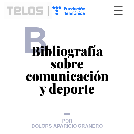
☰
B
Bibliografía
sobre
comunicación
y deporte
POR
DOLORS APARICIO GRANERO