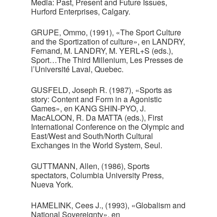
Media: Past, Present and Future Issues,
Hurford Enterprises, Calgary.
GRUPE, Ommo, (1991), «The Sport Culture
and the Sportization of culture», en LANDRY,
Fernand, M. LANDRY, M. YERL+S (eds.),
Sport…The Third Millenium, Les Presses de
l’Université Laval, Quebec.
GUSFELD, Joseph R. (1987), «Sports as
story: Content and Form in a Agonistic
Games», en KANG SHIN-PYO, J.
MacALOON, R. Da MATTA (eds.), First
International Conference on the Olympic and
East/West and South/North Cultural
Exchanges in the World System, Seul.
GUTTMANN, Allen, (1986), Sports
spectators, Columbia University Press,
Nueva York.
HAMELINK, Cees J., (1993), «Globalism and
National Sovereignty», en