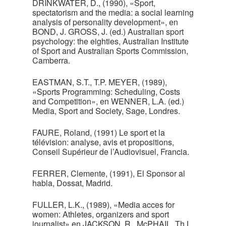
DRINKWATER, D., (1990), «Sport,
spectatorism and the media: a social learning
analysis of personality development», en
BOND, J. GROSS, J. (ed.) Australian sport
psychology: the eighties, Australian Institute
of Sport and Australian Sports Commission,
Camberra.
EASTMAN, S.T., T.P. MEYER, (1989),
«Sports Programming: Scheduling, Costs
and Competition», en WENNER, L.A. (ed.)
Media, Sport and Society, Sage, Londres.
FAURE, Roland, (1991) Le sport et la
télévision: analyse, avis et propositions,
Conseil Supérieur de l’Audiovisuel, Francia.
FERRER, Clemente, (1991), El Sponsor al
habla, Dossat, Madrid.
FULLER, L.K., (1989), «Media acces for
women: Athletes, organizers and sport
journalist» en JACKSON, R., McPHAIL, Th.L