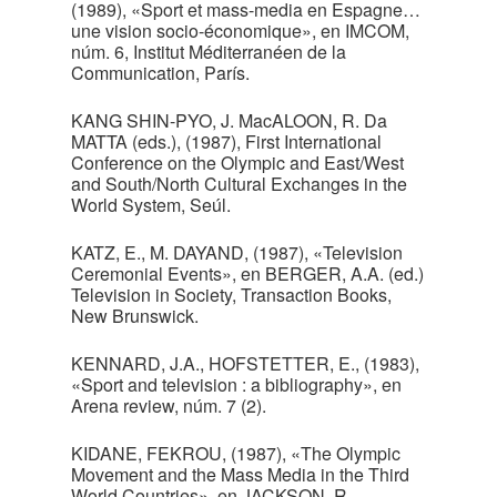
(1989), «Sport et mass-media en Espagne…
une vision socio-économique», en IMCOM,
núm. 6, Institut Méditerranéen de la
Communication, París.
KANG SHIN-PYO, J. MacALOON, R. Da
MATTA (eds.), (1987), First International
Conference on the Olympic and East/West
and South/North Cultural Exchanges in the
World System, Seúl.
KATZ, E., M. DAYAND, (1987), «Television
Ceremonial Events», en BERGER, A.A. (ed.)
Television in Society, Transaction Books,
New Brunswick.
KENNARD, J.A., HOFSTETTER, E., (1983),
«Sport and television : a bibliography», en
Arena review, núm. 7 (2).
KIDANE, FEKROU, (1987), «The Olympic
Movement and the Mass Media in the Third
World Countries», en JACKSON, R.,