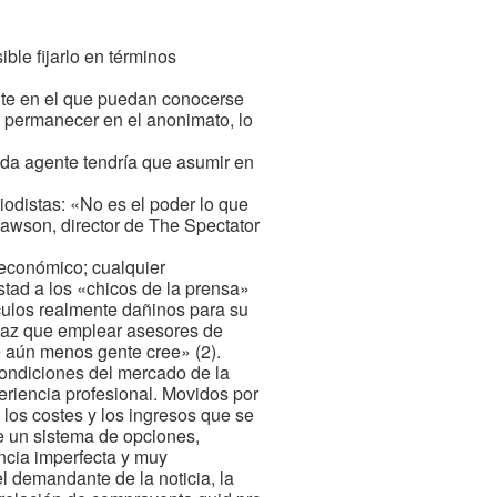
ble fijarlo en términos
nte en el que puedan conocerse
de permanecer en el anonimato, lo
cada agente tendría que asumir en
riodistas: «No es el poder lo que
Lawson, director de The Spectator
 económico; cualquier
stad a los «chicos de la prensa»
ículos realmente dañinos para su
icaz que emplear asesores de
e aún menos gente cree» (2).
ondiciones del mercado de la
periencia profesional. Movidos por
 los costes y los ingresos que se
de un sistema de opciones,
ncia imperfecta y muy
l demandante de la noticia, la