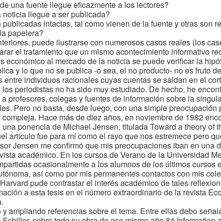
e una fuente llegue eficazmente a los lectores?
noticia llegue a ser publicada?
publicadas intactas, tal como vienen de la fuente y otras son 
 la papelera?
nteriores, puede ilustrarse con numerosos casos reales (los cas
ar el tratamiento que un mismo acontecimiento informativo rec
is económico al mercado de la noticia se puede verificar la hipó
lica y lo que no se publica -o sea, el no producto- no es fruto de
 entre individuos racionales cuyas cuentas se saldan en el cort
los periodistas no ha sido muy estudiado. De hecho, he encon
a profesores, colegas y fuentes de información sobre la singul
es. Pero no basta, desde luego, con una simple preocupación p
y compleja. Hace más de diez años, en noviembre de 1982 encon
na ponencia de Michael Jensen, titulada Toward a theory of th
l artículo fue para mí como el rayo que nos estremece pero que
fesor Jensen me confirmó que mis preocupaciones iban en una d
e vista académico. En los cursos de Verano de la Universidad 
impartidas ocasionalmente a los alumnos de los últimos cursos 
utónoma, así como por mis permanentes contactos con mis col
Harvard pude contrastar el interés académico de tales reflexio
ción a esta tesis en el número extraordinario de la revista Eco
a.
 ampliando referencias sobre el tema. Entre ellas debo señalar
t Schiller, sobre todo su obra de ese mismo año 84 Information