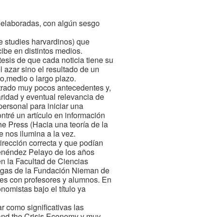
reelaboradas, con algún sesgo
e studies harvardinos) que
ibe en distintos medios.
tesis de que cada noticia tiene su
l azar sino el resultado de un
o,medio o largo plazo.
trado muy pocos antecedentes y,
aridad y eventual relevancia de
ersonal para iniciar una
tré un artículo en información
e Press (Hacia una teoría de la
 nos ilumina a la vez.
irección correcta y que podían
Menéndez Pelayo de los años
en la Facultad de Ciencias
egas de la Fundación Nieman de
nes con profesores y alumnos. En
nomistas bajo el título ya
 como significativas las
 and the Crisis Economy y muy