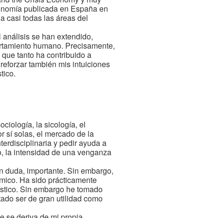
conomía publicada en España en
 casi todas las áreas del
 análisis se han extendido,
ortamiento humano. Precisamente,
 que tanto ha contribuido a
reforzar también mis intuiciones
tico.
ciología, la sicología, el
or sí solas, el mercado de la
erdisciplinaria y pedir ayuda a
o, la intensidad de una venganza
sin duda, importante. Sin embargo,
nómico. Ha sido prácticamente
ístico. Sin embargo he tomado
ado ser de gran utilidad como
e se deriva de mi propia