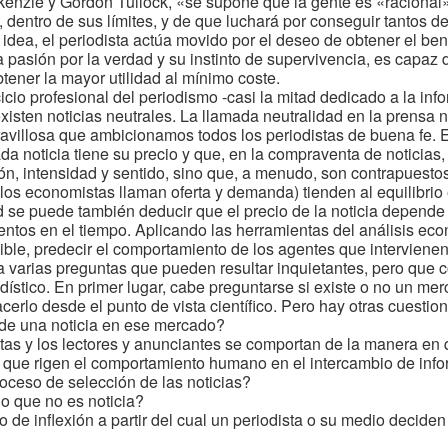
enzie y Gordon Tullock, «se supone que la gente es «racional»
, dentro de sus límites, y de que luchará por conseguir tantos 
idea, el periodista actúa movido por el deseo de obtener el ben
 pasión por la verdad y su instinto de supervivencia, es capaz d
btener la mayor utilidad al mínimo coste.
icio profesional del periodismo -casi la mitad dedicado a la in
xisten noticias neutrales. La llamada neutralidad en la prens
ravillosa que ambicionamos todos los periodistas de buena fe.
a noticia tiene su precio y que, en la compraventa de noticias,
n, intensidad y sentido, sino que, a menudo, son contrapuestos
os economistas llaman oferta y demanda) tienden al equilibrio 
d se puede también deducir que el precio de la noticia depende 
tos en el tiempo. Aplicando las herramientas del análisis econ
sible, predecir el comportamiento de los agentes que interviene
 varias preguntas que pueden resultar inquietantes, pero que c
ístico. En primer lugar, cabe preguntarse si existe o no un mer
cerlo desde el punto de vista científico. Pero hay otras cuestio
o de una noticia en ese mercado?
stas y los lectores y anunciantes se comportan de la manera en 
y, que rigen el comportamiento humano en el intercambio de info
roceso de selección de las noticias?
o que no es noticia?
 de inflexión a partir del cual un periodista o su medio decide