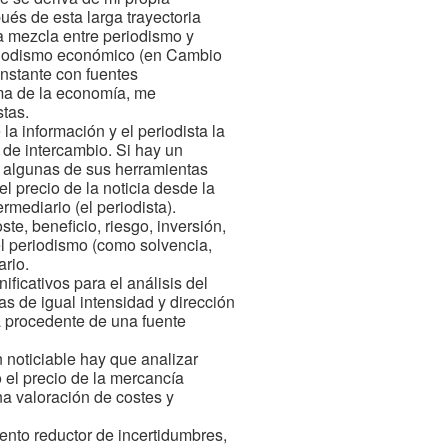
ués de esta larga trayectoria
a mezcla entre periodismo y
periodismo económico (en Cambio
onstante con fuentes
sma de la economía, me
stas.
la información y el periodista la
 de intercambio. Si hay un
, algunas de sus herramientas
el precio de la noticia desde la
rmediario (el periodista).
te, beneficio, riesgo, inversión,
l periodismo (como solvencia,
ario.
icativos para el análisis del
as de igual intensidad y dirección
a procedente de una fuente
 noticiable hay que analizar
 el precio de la mercancía
na valoración de costes y
ento reductor de incertidumbres,