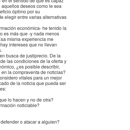
 en el sentido de que es capaz
de aquellos deseos como le sea
eficio óptimo por su
e elegir entre varias alternativas
formación económica- he tenido la
a no es más que -y nada menos
 Esa misma experiencia me
 hay intereses que no llevan
.
en busca de justiprecio. De la
de las condiciones de la oferta y
ómico, ¿es posible describir,
n en la compraventa de noticias?
onsidero vitales para un mejor
cado de la noticia que pueda ser
nes:
que lo hacen y no de otra?
rmación noticiable?
n defender o atacar a alguien?