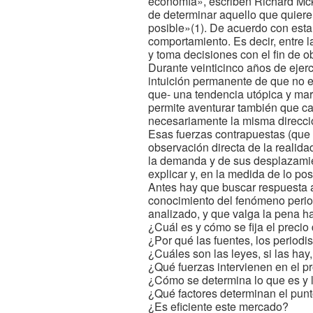
economía», escriben Richard Mck
de determinar aquello que quiere
posible»(1). De acuerdo con esta 
comportamiento. Es decir, entre la
y toma decisiones con el fin de o
Durante veinticinco años de ejerc
intuición permanente de que no e
que- una tendencia utópica y ma
permite aventurar también que cad
necesariamente la misma direcció
Esas fuerzas contrapuestas (que l
observación directa de la realida
la demanda y de sus desplazamien
explicar y, en la medida de lo po
Antes hay que buscar respuesta a
conocimiento del fenómeno period
analizado, y que valga la pena ha
¿Cuál es y cómo se fija el preci
¿Por qué las fuentes, los periodi
¿Cuáles son las leyes, si las ha
¿Qué fuerzas intervienen en el p
¿Cómo se determina lo que es y l
¿Qué factores determinan el punto
¿Es eficiente este mercado?