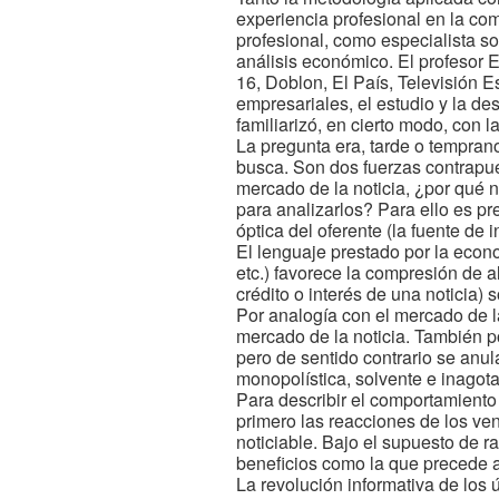
experiencia profesional en la com
profesional, como especialista s
análisis económico. El profesor 
16, Doblon, El País, Televisión E
empresariales, el estudio y la de
familiarizó, en cierto modo, con 
La pregunta era, tarde o temprano,
busca. Son dos fuerzas contrapue
mercado de la noticia, ¿por qué 
para analizarlos? Para ello es pre
óptica del oferente (la fuente de 
El lenguaje prestado por la econo
etc.) favorece la compresión de
crédito o interés de una noticia)
Por analogía con el mercado de l
mercado de la noticia. También po
pero de sentido contrario se anu
monopolística, solvente e inagota
Para describir el comportamiento
primero las reacciones de los ve
noticiable. Bajo el supuesto de 
beneficios como la que precede a
La revolución informativa de los