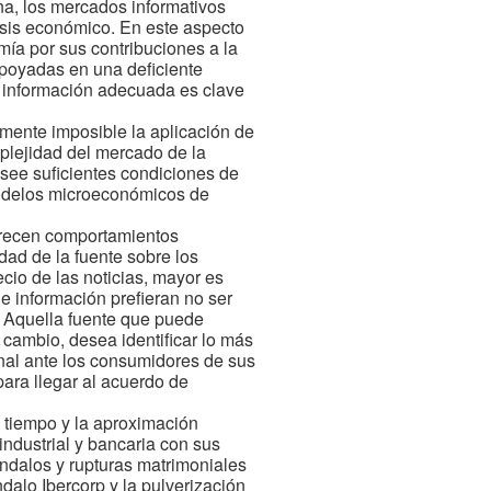
na, los mercados informativos
isis económico. En este aspecto
mía por sus contribuciones a la
apoyadas en una deficiente
e información adecuada es clave
amente imposible la aplicación de
plejidad del mercado de la
posee suficientes condiciones de
modelos microeconómicos de
orecen comportamientos
ad de la fuente sobre los
cio de las noticias, mayor es
 de información prefieran no ser
d. Aquella fuente que puede
 cambio, desea identificar lo más
onal ante los consumidores de sus
para llegar al acuerdo de
 tiempo y la aproximación
industrial y bancaria con sus
ándalos y rupturas matrimoniales
ndalo Ibercorp y la pulverización