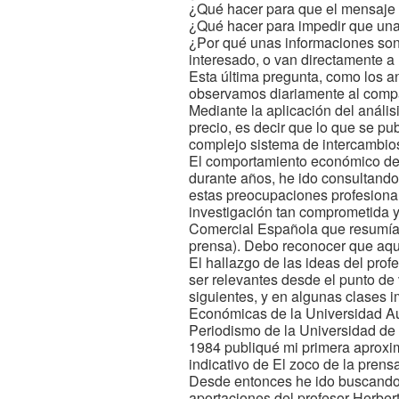
¿Qué hacer para que el mensaje d
¿Qué hacer para impedir que una 
¿Por qué unas informaciones son 
interesado, o van directamente a
Esta última pregunta, como los a
observamos diariamente al compar
Mediante la aplicación del anális
precio, es decir que lo que se pub
complejo sistema de intercambios
El comportamiento económico de 
durante años, he ido consultando 
estas preocupaciones profesional
investigación tan comprometida 
Comercial Española que resumía u
prensa). Debo reconocer que aque
El hallazgo de las ideas del pro
ser relevantes desde el punto d
siguientes, y en algunas clases 
Económicas de la Universidad A
Periodismo de la Universidad de 
1984 publiqué mi primera aproxima
indicativo de El zoco de la prens
Desde entonces he ido buscando y
aportaciones del profesor Herber