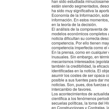
han sido estudiada minuciosament
están siendo segmentados, descri
ha sido muy significativa la apor
Economía de la Información, sobr
información. En estos momentos, 
en la teoría de la decisión.
El análisis de la compraventa de
modelos económicos completos al
noticia dificultan su correcta de
competencia. Por ello tienen ma
competencia imperfecta como el o
En la prensa, como en cualquier
inusuales. Sin embargo, en térmi
mecanismos interesados (egoístas
también la credibilidad, la eficac
identificadas en la noticia. El ob
asumir los costes de ser opaca co
posible a sus fuentes para dar ma
noticias. Son, pues, dos fuerzas 
intercambio de favores.
Los acontecimientos de actualid
científica a los fenómenos period
secuelas políticas, la toma del H
en Construcciones y Contratas, la 