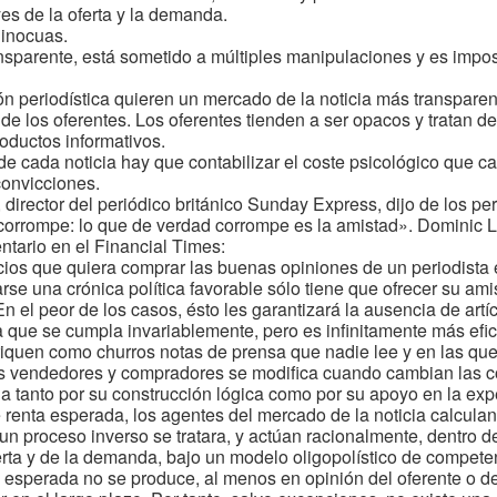
s de la oferta y la demanda.
 inocuas.
ransparente, está sometido a múltiples manipulaciones y es imposi
n periodística quieren un mercado de la noticia más transpare
s de los oferentes. Los oferentes tienden a ser opacos y tratan 
oductos informativos.
de cada noticia hay que contabilizar el coste psicológico que 
convicciones.
 director del periódico británico Sunday Express, dijo de los pe
 corrompe: lo que de verdad corrompe es la amistad». Dominic 
ntario en el Financial Times:
ios que quiera comprar las buenas opiniones de un periodista
se una crónica política favorable sólo tiene que ofrecer su ami
n el peor de los casos, ésto les garantizará la ausencia de art
 que se cumpla invariablemente, pero es infinitamente más ef
riquen como churros notas de prensa que nadie lee y en las qu
s vendedores y compradores se modifica cuando cambian las c
ida tanto por su construcción lógica como por su apoyo en la ex
 renta esperada, los agentes del mercado de la noticia calculan
un proceso inverso se tratara, y actúan racionalmente, dentro 
erta y de la demanda, bajo un modelo oligopolístico de compete
 esperada no se produce, al menos en opinión del oferente o de