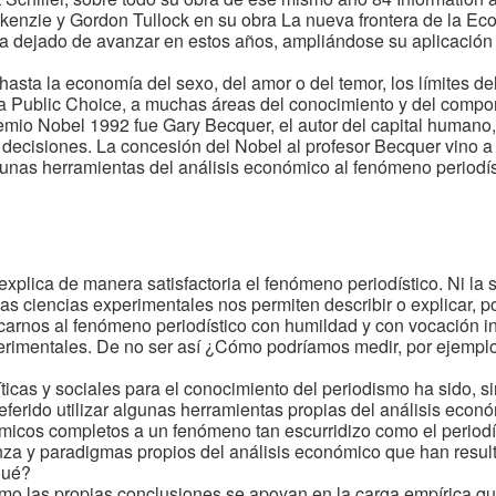
kenzie y Gordon Tullock en su obra La nueva frontera de la E
a dejado de avanzar en estos años, ampliándose su aplicación a
sta la economía del sexo, del amor o del temor, los límites del
 la Public Choice, a muchas áreas del conocimiento y del comp
emio Nobel 1992 fue Gary Becquer, el autor del capital humano,
 decisiones. La concesión del Nobel al profesor Becquer vino a 
lgunas herramientas del análisis económico al fenómeno periodís
explica de manera satisfactoria el fenómeno periodístico. Ni la so
 o las ciencias experimentales nos permiten describir o explicar, p
carnos al fenómeno periodístico con humildad y con vocación int
perimentales. De no ser así ¿Cómo podríamos medir, por ejempl
íticas y sociales para el conocimiento del periodismo ha sido, 
preferido utilizar algunas herramientas propias del análisis eco
micos completos a un fenómeno tan escurridizo como el period
za y paradigmas propios del análisis económico que han result
qué?
mo las propias conclusiones se apoyan en la carga empírica qu