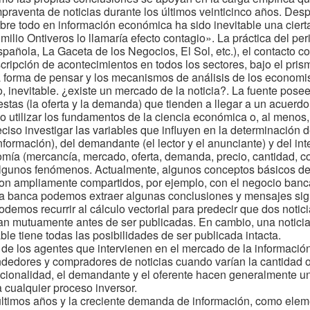
praventa de noticias durante los últimos veinticinco años. Desp
obre todo en información económica ha sido inevitable una ciert
Emilio Ontiveros lo llamaría efecto contagio». La práctica del 
spañola, La Gaceta de los Negocios, El Sol, etc.), el contacto c
scripción de acontecimientos en todos los sectores, bajo el pri
la forma de pensar y los mecanismos de análisis de los economi
 inevitable. ¿existe un mercado de la noticia?. La fuente posee 
stas (la oferta y la demanda) que tienden a llegar a un acuerdo
no utilizar los fundamentos de la ciencia económica o, al menos
ciso investigar las variables que influyen en la determinación d
información), del demandante (el lector y el anunciante) y del inte
mía (mercancía, mercado, oferta, demanda, precio, cantidad, cos
 algunos fenómenos. Actualmente, algunos conceptos básicos de
 son ampliamente compartidos, por ejemplo, con el negocio banc
a banca podemos extraer algunas conclusiones y mensajes signif
demos recurrir al cálculo vectorial para predecir que dos notici
lan mutuamente antes de ser publicadas. En cambio, una notici
ble tiene todas las posibilidades de ser publicada intacta.
 de los agentes que intervienen en el mercado de la información
ndedores y compradores de noticias cuando varían la cantidad o
racionalidad, el demandante y el oferente hacen generalmente u
 cualquier proceso inversor.
 últimos años y la creciente demanda de información, como elem