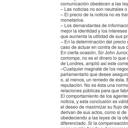
comunicación obedecen a las leye
– Las noticias no son neutrales o
– El precio de la noticia no es t
monetarios.
– Los demandantes de informació
mejor la identidad y los interese
que aumenta la utilidad de sus pr
– En la determinación del precio 
caso de actuar en contra de sus 
En cierta ocasión, Sir John Junor,
corrompe, no es el dinero lo que
de Londres, amplió así este come
«Cualquier magnate de los negoc
parlamentario que desee asegurar
o, al menos, un remedo de ésta. E
reputación. No es ésta una norma
relaciones públicas para que fab
El comportamiento de los agente
noticia, y esta conclusión es vál
el deseo de maximizar su flujo de
derivan de sus actos, como si de 
obedeciendo a las leyes de la of
diferenciado. Si la compensación