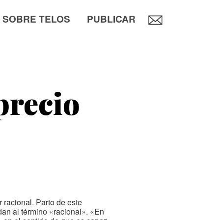
SOBRE TELOS
PUBLICAR
precio
 racional. Parto de este
dan al término «racional». «En