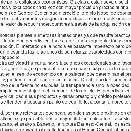
e por prestigiosos economistas. Gracias a esta nueva discipli
tos y explicados cada vez con mayor precisión gracias al anál
tación de George Stigler, que mereció el premio Nobel de econo
e todo al valorar los riesgos económicos de tomar decisiones 
el valor de reducir incertidumbres a través de la adquisición d
 noticias plantea numerosas limitaciones ya que resulta práctic
 fenómeno periodístico. La extraordinaria segmentación y com
scripción. El mercado de la noticia es bastante imperfecto pero 
yor relevancia las relaciones de semejanza establecidas con 
ligopolio.
 otra actividad humana, hay situaciones excepcionales que fav
nos generales, se puede afirmar que cuanto mayor sea la opacid
, en el sentido económico de la palabra) que determinan el pre
ia y, por tanto, la utilidad de las mismas. De ahí que las fuentes
jetivo de la fuente no es, pues, la transparencia sino la opacida
mpite con ventaja en el mercado de la noticia. El periodista, en
yor calidad a sus productos y ganar prestigio y crédito profesi
que tienden a buscar un punto de equilibrio, a contar un precio, 
ad, por muy relevantes que sean, son demasiado próximos en el
ísticos exige probablemente mayor distancia histórica. La crisis 
ispano, el asalto a Banesto, la ruptura Banesto-Central, los esc
inversión kuwaití, el asalto frustrado al Banco Central, el escá