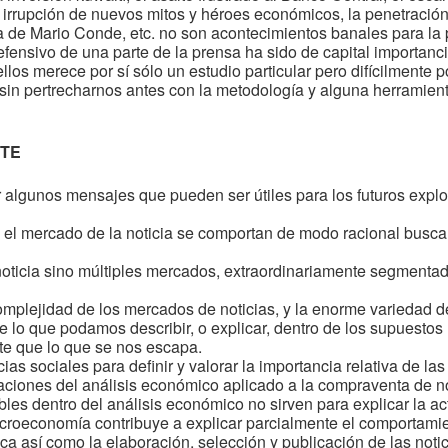
la irrupción de nuevos mitos y héroes económicos, la penetració
da de Mario Conde, etc. no son acontecimientos banales para la
defensivo de una parte de la prensa ha sido de capital importanc
llos merece por sí sólo un estudio particular pero difícilmente
o,sin pertrecharnos antes con la metodología y alguna herramien
NTE
 algunos mensajes que pueden ser útiles para los futuros expl
 el mercado de la noticia se comportan de modo racional busca
noticia sino múltiples mercados, extraordinariamente segment
plejidad de los mercados de noticias, y la enorme variedad de 
 lo que podamos describir, o explicar, dentro de los supuestos 
te que lo que se nos escapa.
ias sociales para definir y valorar la importancia relativa de la
aciones del análisis económico aplicado a la compraventa de no
s dentro del análisis económico no sirven para explicar la acti
croeconomía contribuye a explicar parcialmente el comportamie
ca así como la elaboración, selección y publicación de las noti