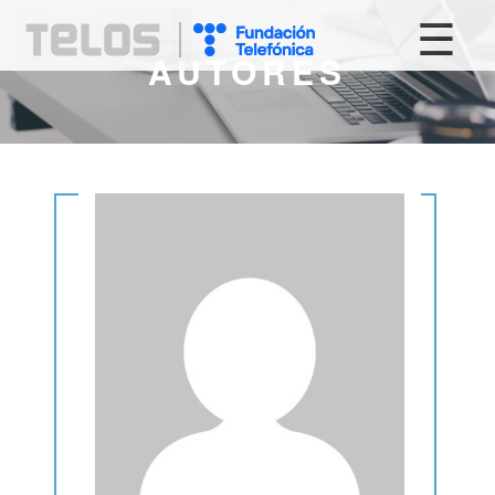
☰
AUTORES