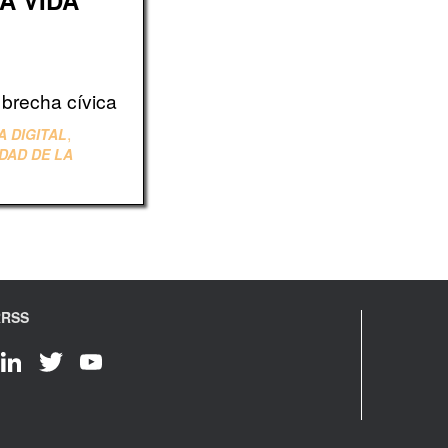
A VIDA
a brecha cívica
,
 DIGITAL
DAD DE LA
RRSS
LinkedIn
Twitter
YouTube
Channel