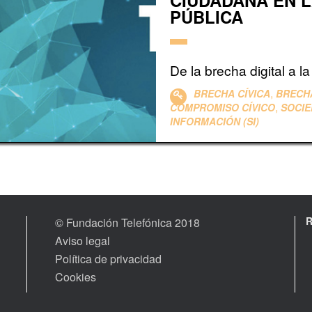
CIUDADANA EN L
PÚBLICA
De la brecha digital a l
,
BRECHA CÍVICA
BRECHA
,
COMPROMISO CÍVICO
SOCIE
INFORMACIÓN (SI)
© Fundación Telefónica 2018
Aviso legal
Política de privacidad
Cookies