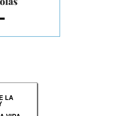
olás
E LA
Y