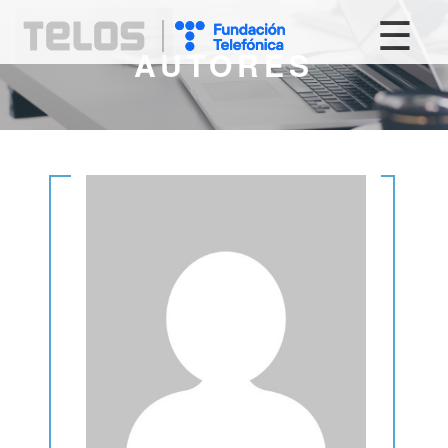
☰
AUTORES