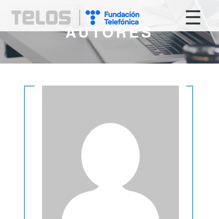
☰
AUTORES