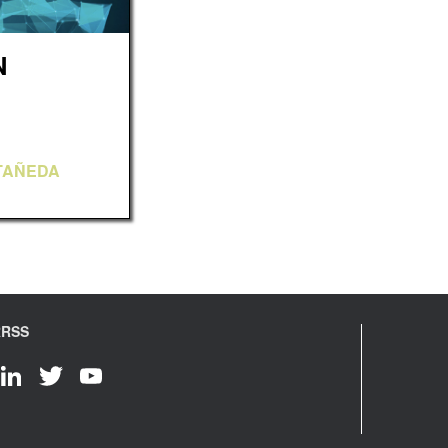
N
TAÑEDA
RRSS
LinkedIn
Twitter
YouTube
Channel