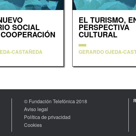
NUEVO
EL TURISMO, E
IO SOCIAL
PERSPECTIVA
 COOPERACIÓN
CULTURAL
EDA-CASTAÑEDA
GERARDO OJEDA-CAS
© Fundación Telefónica 2018
Aviso legal
Política de privacidad
Cookies