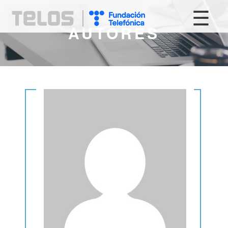
☰
AUTORES