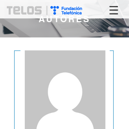
☰
AUTORES